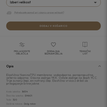
Izberi velikost
Potrebujete pomoč pri iskanju prave velikosti?
DODAJ V KOŠARICO
PRILAGODITE
DODAJ NA
TEHNIČNI
OBLAČILA
SEZNAM ŽELJA
LIST
Opis
Elastična tkaninaTPU membrana: vodoodporna, parapropustna,
veterno odporna. Glavna zadrga YKK. Ostale zadrge na žepih YCC.
Trije zunanji žepi, en notranji žep. Elastična vrvica z držali za
prilagajanje širine jakne.
Koda izdelka:
36514
Številka izdelka:
EM601
Teža:
320
Dolžina rokava:
Dolg rokav