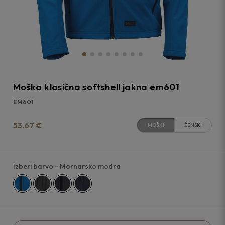
Moška klasična softshell jakna em601
EM601
53.67 €
MOŠKI
ŽENSKI
Izberi barvo
- Mornarsko modra