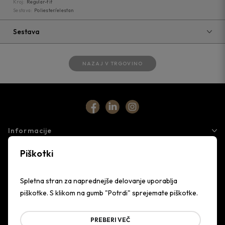
Kroj:
Regular-fit
Sestava:
Poliester/elestan
Sestava
NAZAJ V TRGOVINO
Informacije
Piškotki
Storitve
Podjetje
Spletna stran za naprednejše delovanje uporablja
piškotke. S klikom na gumb "Potrdi" sprejemate piškotke.
PREBERI VEČ