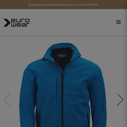
Brezplačna dostava po Sloveniji pri naročilih nad 50 €