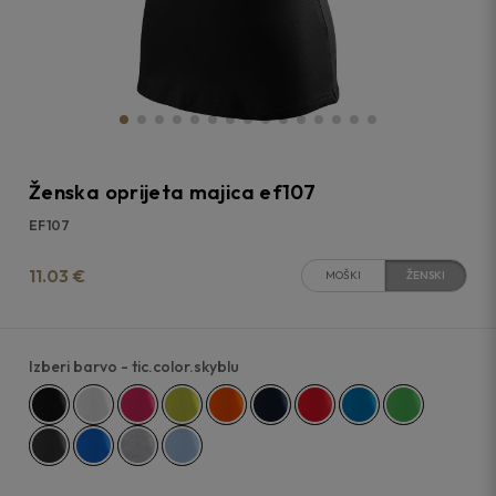
Ženska oprijeta majica ef107
EF107
11.03 €
MOŠKI
ŽENSKI
Izberi barvo
- tic.color.skyblu