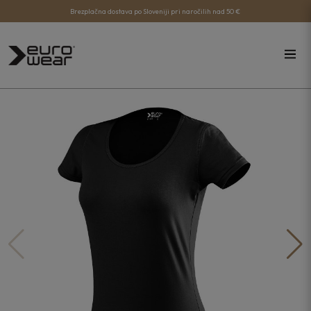
Brezplačna dostava po Sloveniji pri naročilih nad 50 €