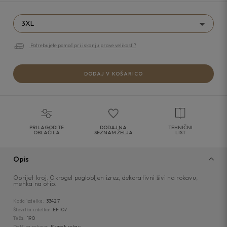
3XL
Potrebujete pomoč pri iskanju prave velikosti?
DODAJ V KOŠARICO
PRILAGODITE
DODAJ NA
TEHNIČNI
OBLAČILA
SEZNAM ŽELJA
LIST
Opis
Oprijet kroj. Okrogel poglobljen izrez, dekorativni šivi na rokavu,
mehka na otip.
Koda izdelka:
33427
Številka izdelka:
EF107
Teža:
190
Dolžina rokava:
Kratek rokav