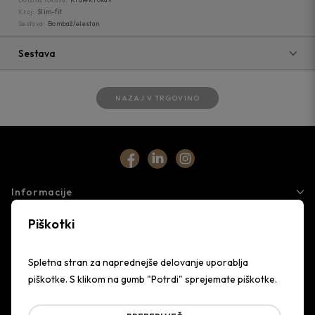
Kroj:
Slim-fit
Sestava:
Bombaž/elestan
Sestava
NAZAJ V TRGOVINO
Informacije
Piškotki
Storitve
Podjetje
Spletna stran za naprednejše delovanje uporablja
piškotke. S klikom na gumb "Potrdi" sprejemate piškotke.