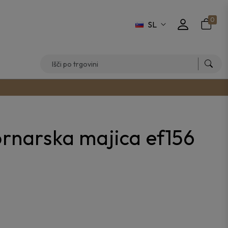
0
SL
rnarska majica ef156