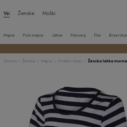
Vsi
Ženske
Moški
Majice
Polo majice
Jakne
Puloverji
Flisi
Brezrokav
Domov
Ženske
Majice
Kratek rokav
Ženska lahka morna