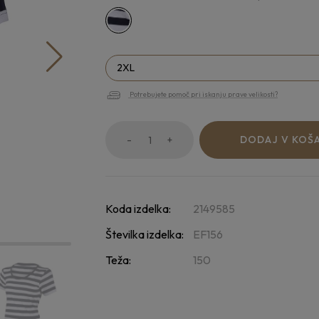
2XL
Potrebujete pomoč pri iskanju prave velikosti?
-
+
DODAJ V KOŠ
Koda izdelka:
2149585
Številka izdelka:
EF156
Teža:
150