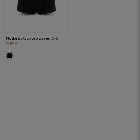
Moške boksarice 3 pak em010
19.89 €