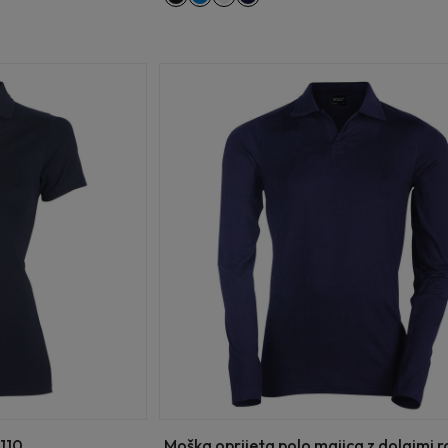
f110
Moška oprijeta polo majica z dolgimi r