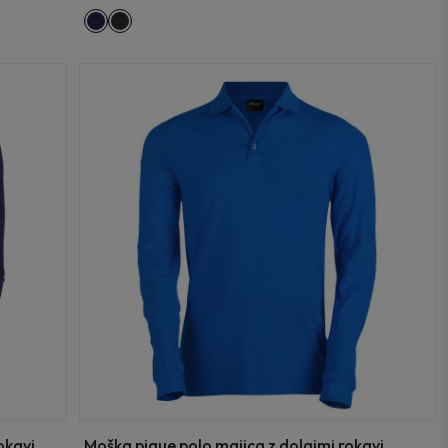
okavi
Moška pique polo majica z dolgimi rokavi