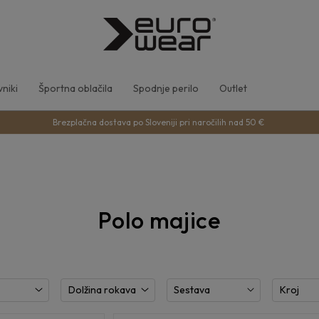
niki
Športna oblačila
Spodnje perilo
Outlet
Brezplačna dostava po Sloveniji pri naročilih nad 50 €
Polo majice
Dolžina rokava
Sestava
Kroj