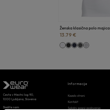
Ženska klasična polo majica
13.79 €
Informacije
Cesta v Mestni log 90,
Kazalo strani
1000 Ljubljana, Slovenia
Kontakt
Sledite nam
Splošni pogoji poslovanja