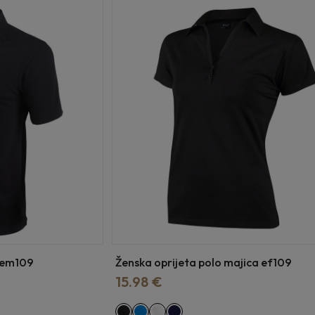
a em109
Ženska oprijeta polo majica ef109
15.98 €