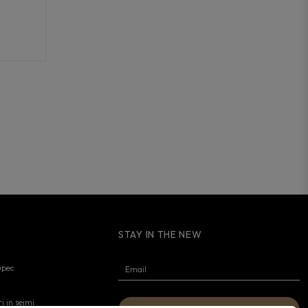
STAY IN THE NEW
upec
i in sejmi