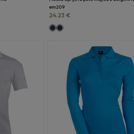
em209
24.23 €