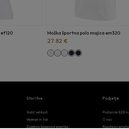
 ef120
Moška športna polo majica em320
27.82 €
Storitve
Podjetje
Vodič velikosti
Postanite B2B k
Vezenje in tisk
O nas
Zasebna blagovna znamka
Razstavni prostor