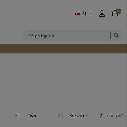
0
SL
Teža
Razvrsti
Št. izdelkov:
1