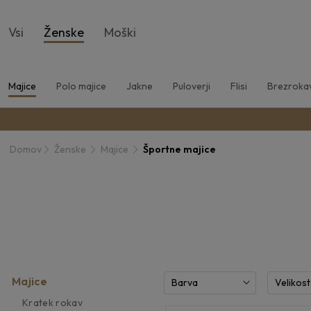
Vsi
Ženske
Moški
Majice
Polo majice
Jakne
Puloverji
Flisi
Brezrokav
Domov
Ženske
Majice
Športne majice
Majice
Barva
Velikost
Kratek rokav