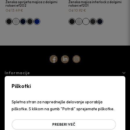
Ženska oprijeta majica z dolgimi
Ženska majica interlock z dolgimi
rokavi ef202
rokavi ef201
Od 13.49 €
Od 10.92 €
Informacije
Piškotki
Storitve
Podjetje
Spletna stran za naprednejše delovanje uporablja
piškotke. S klikom na gumb "Potrdi" sprejemate piškotke.
PREBERI VEČ
Cesta v Mestni log 90,