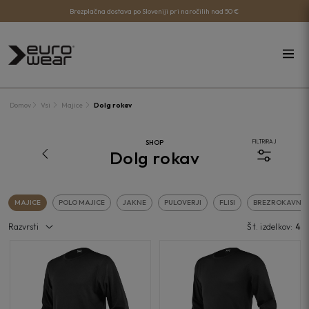
Brezplačna dostava po Sloveniji pri naročilih nad 50 €
Domov
Vsi
Majice
Dolg rokav
SHOP
FILTRIRAJ
Dolg rokav
MAJICE
POLO MAJICE
JAKNE
PULOVERJI
FLISI
BREZROKAVNIK
Razvrsti
Št. izdelkov:
4