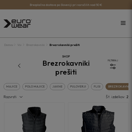
Brezplačna dostava po Sloveniji pri naročilih nad 50 €
Domov
Vsi
Brezrokavniki
Brezrokavniki prešiti
SHOP
Brezrokavniki
FILTRIRAJ
prešiti
MAJICE
POLO MAJICE
JAKNE
PULOVERJI
FLISI
BREZROKAVNIK
Razvrsti
Št. izdelkov:
2