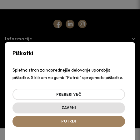
Informacije
Piškotki
Storitve
Podjetje
Spletna stran za naprednejše delovanje uporablja
piškotke. S klikom na gumb "Potrdi" sprejemate piškotke.
PREBERI VEČ
Cesta v Mestni log 90,
1000 Ljubljana, Slovenia
ZAVRNI
All rights reserved Euroton 2024, website by Primasoft d.o.o.
Powered by
nopCommerce
POTRDI
0